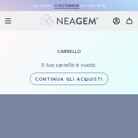
Vai
Per ordini:
0282398898
lun-ven 9-18
al
contenuto
ACCOUNT
CARRELLO
Il tuo carrello è vuoto.
CONTINUA GLI ACQUISTI